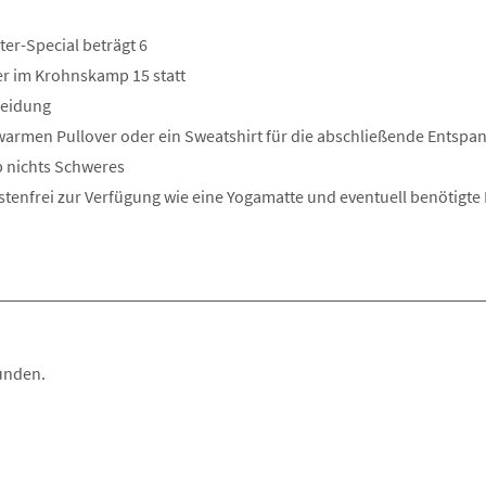
er-Special beträgt 6
r im Krohnskamp 15 statt
leidung
warmen Pullover oder ein Sweatshirt für die abschließende Entspa
p nichts Schweres
tenfrei zur Verfügung wie eine Yogamatte und eventuell benötigte H
unden.