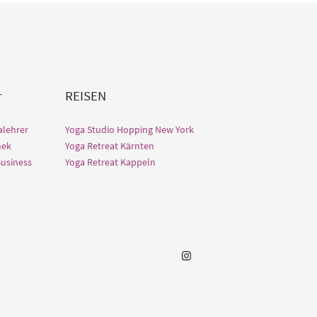
r
REISEN
alehrer
Yoga Studio Hopping New York
hek
Yoga Retreat Kärnten
Business
Yoga Retreat Kappeln
Instagram