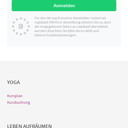
Anmelden
Für den Versand unserer Newsletter nutzen wir
rapidmail. Mit Ihrer Anmeldung stimmen Sie zu, dass
die eingegebenen Daten an rapidmail übermittelt
werden. Beachten Sie bitte deren
AGB
und
Datenschutzbestimmungen
.
YOGA
Kursplan
Kursbuchung
LEBEN AUFRÄUMEN