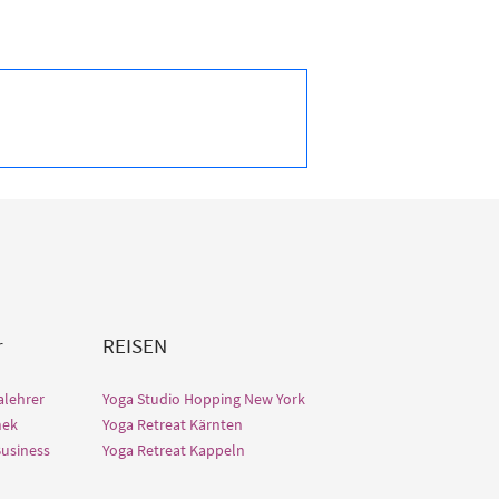
r
REISEN
alehrer
Yoga Studio Hopping New York
hek
Yoga Retreat Kärnten
Business
Yoga Retreat Kappeln