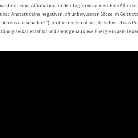
wusst mit einer Affirmation für den Tag zu verbinden. Eine Affirma
laubst. Anstatt deine negativen, oft unbewussten Sätze im Geist s
soll ich das nur schaffen?”), probier doch mal aus, dir selbst etwas
ständig selbst erzählst und zieht genau diese Energie in dein Lebe