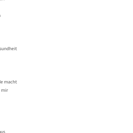
n
esundheit
ude macht
 mir
aus